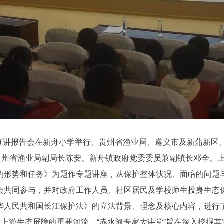
园”宣讲报告会在新舟小学举行。贵州省渔业局、遵义市及新蒲新
，贵州省渔业局副局长陈安、新舟镇政府党委委员兼副镇长邓全、
的形势和任务》为题作专题讲座，从保护整体状况、面临的问题
会共同参与，并对政府工作人员、社区居民及学校师生投身生态
华人民共和国长江保护法》的立法背景、理念及核心内容，进行
江上游生态屏障的重要河流，“赤水河专家大讲堂”旨在深入挖掘