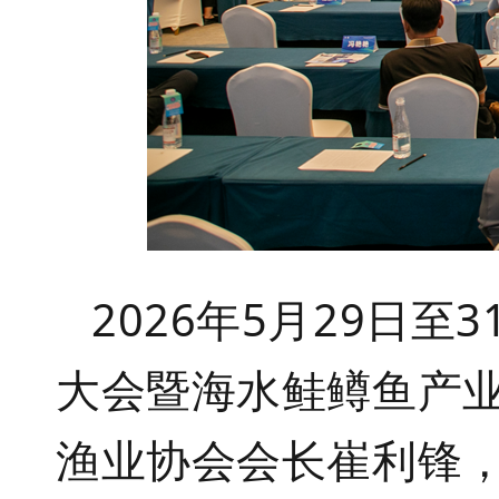
2026
年
5
月
29
日至
3
大会暨海水鲑鳟鱼产
渔业协会会长崔利锋